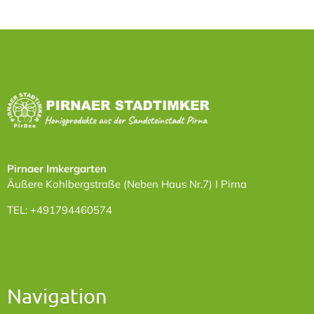
Herr Christian Kopale, Tel.: 0911 231-10316, E-
Mail:
christian.kopale@stadt.nuernberg.de
Energie- und Umweltstation Nürnberg im Institut für
Pädagogik und Schulpsychologie
Wöhrder Wiesenweg 45, 90489
Nürnberg, Deutschland
Webseite:
https://www.umweltstation.nuernberg.de
Pirnaer Imkergarten
Äußere Kohlbergstraße (Neben Haus Nr.7) I Pirna
TEL: +491794460574
Navigation