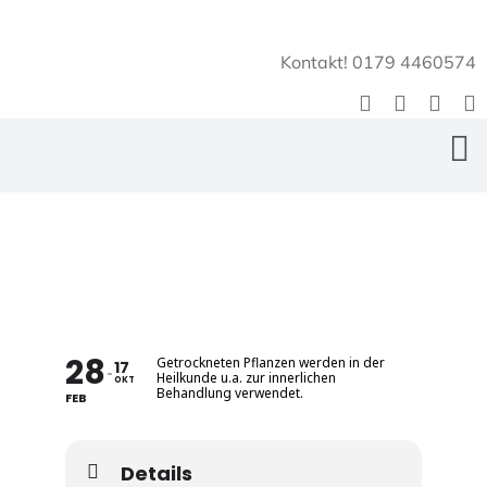
Zum
Inhalt
Kontakt! 0179 4460574
springen
To
Na
Home
Über Uns
EasyPirBees
28
Getrockneten Pflanzen werden in der
17
Heilkunde u.a. zur innerlichen
OKT
Behandlung verwendet.
FEB
Bienengarten
PirBee Shop
Details