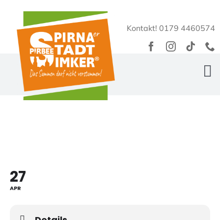
Zum
Inhalt
Kontakt! 0179 4460574
springen
To
Na
Home
Über Uns
EasyPirBees
27
Bienengarten
APR
PirBee Shop
Details