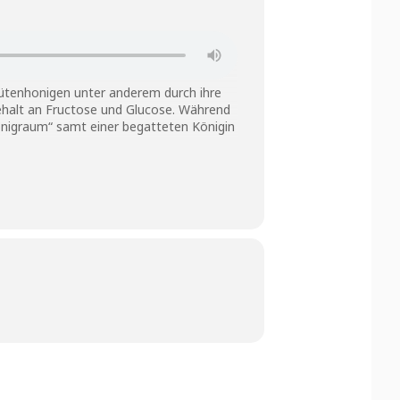
lütenhonigen unter anderem durch ihre
Gehalt an Fructose und Glucose. Während
onigraum“ samt einer begatteten Königin
nharz ist wichtig, weil es vor Bakterien,
h Unterlegen eines Streichholzes lässt
och Zugluft. Infolgedessen kitten sie