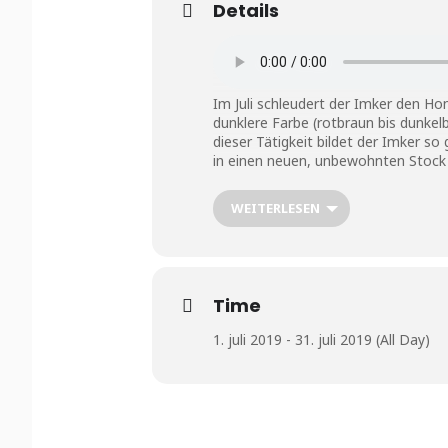
Details
Im Juli schleudert der Imker den H
dunklere Farbe (rotbraun bis dunke
dieser Tätigkeit bildet der Imker 
in einen neuen, unbewohnten Stock 
Der Imker fördert im Juli auch die B
WEITERLESEN
Pilzen und anderen Mikroorganismen 
er den Deckel des Bienenstocks eine
den Spalt immer wieder aufs Neue m
Unsere Aufgaben:
Time
Entdeckeln der Honigrähmchen
Auffüllen des Brutraumes
1. juli 2019 - 31. juli 2019 (All Day)
Abnahme der Honigräume
Kunstschwaärme erstellen
Varroa bekämpfen
Füttern