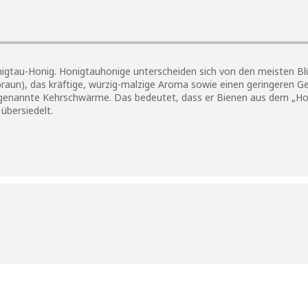
onigtau-Honig. Honigtauhonige unterscheiden sich von den meisten B
lbraun), das kräftige, würzig-malzige Aroma sowie einen geringeren 
so genannte Kehrschwärme. Das bedeutet, dass er Bienen aus dem „H
übersiedelt.
ildung von Bienenharz, in der Fachsprache Propolis genannt. Das Biene
schützt. Dabei bedient sich unser Imker eines einfachen Tricks: Durc
n Spalt breit offen. Bienen mögen innerhalb des Stocks weder Licht n
it Propolis zu.