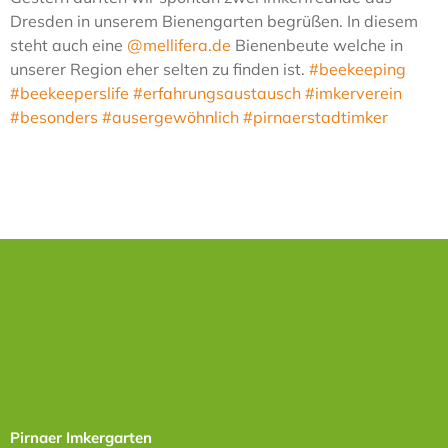
Dresden in unserem Bienengarten begrüßen. In diesem
Kontakt
steht auch eine
@mellifera.de
Bienenbeute welche in
unserer Region eher selten zu finden ist.
#beekeeping
#beekeeperslife
#erfahrungsaustausch
#imkerverein
#besonders
#ausergewöhnlich
#pirnaerstadtimker
Pirnaer Imkergarten