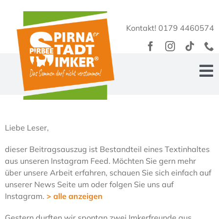
Zum
Inhalt
Kontakt! 0179 4460574
springen
To
Na
Home
Liebe Leser,
Über Uns
dieser Beitragsauszug ist Bestandteil eines Textinhaltes
aus unseren Instagram Feed. Möchten Sie gern mehr
EasyPirBees
über unsere Arbeit erfahren, schauen Sie sich einfach auf
unserer News Seite um oder folgen Sie uns auf
Bienengarten
Instagram.
> alle anzeigen
PirBee Shop
Gestern durften wir spontan zwei Imkerfreunde aus