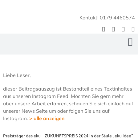
Zum
Inhalt
Kontakt! 0179 4460574
springen
To
Na
Home
Liebe Leser,
Über Uns
dieser Beitragsauszug ist Bestandteil eines Textinhaltes
aus unseren Instagram Feed. Möchten Sie gern mehr
EasyPirBees
über unsere Arbeit erfahren, schauen Sie sich einfach auf
unserer News Seite um oder folgen Sie uns auf
Bienengarten
Instagram.
> alle anzeigen
PirBee Shop
Preisträger des eku – ZUKUNFTSPREIS 2024 in der Säule „eku idee“