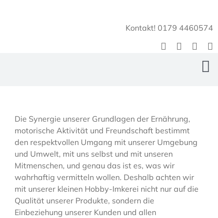
Zum
Inhalt
Kontakt! 0179 4460574
springen
To
Na
Home
Die Synergie unserer Grundlagen der Ernährung,
motorische Aktivität und Freundschaft bestimmt
Über Uns
den respektvollen Umgang mit unserer Umgebung
und Umwelt, mit uns selbst und mit unseren
EasyPirBees
Mitmenschen, und genau das ist es, was wir
wahrhaftig vermitteln wollen. Deshalb achten wir
Bienengarten
mit unserer kleinen Hobby-Imkerei nicht nur auf die
Qualität unserer Produkte, sondern die
PirBee Shop
Einbeziehung unserer Kunden und allen