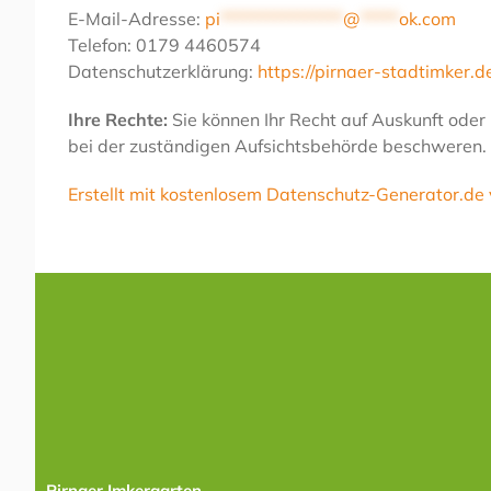
E-Mail-Adresse:
pi
****************
@
*****
ok.com
Telefon: 0179 4460574
Datenschutzerklärung:
https://pirnaer-stadtimker.
Ihre Rechte:
Sie können Ihr Recht auf Auskunft oder
bei der zuständigen Aufsichtsbehörde beschweren. 
Erstellt mit kostenlosem Datenschutz-Generator.d
Pirnaer Imkergarten