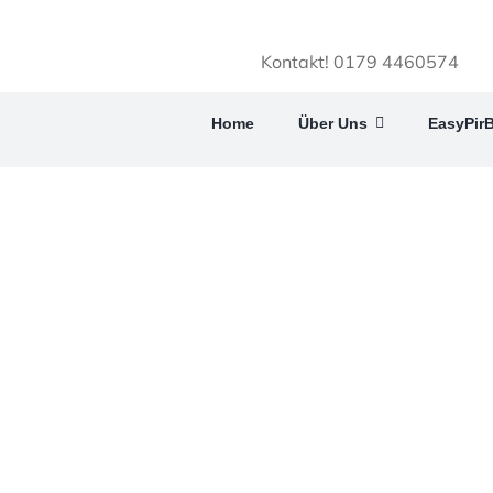
Kontakt! 0179 4460574
Home
Über Uns
EasyPir